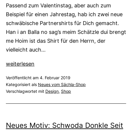
Passend zum Valentinstag, aber auch zum
Beispiel für einen Jahrestag, hab ich zwei neue
schwäbische Partnershirts für Dich gemacht.
Han i an Balla no sag’s meim Schätzle dui brengt
me Hoim ist das Shirt für den Herrn, der
vielleicht auch…
Neue
weiterlesen
Motive:
Veröffentlicht am
4. Februar 2019
Klois
Kategorisiert als
Neues vom Sächla-Shop
Scheißerle
Verschlagwortet mit
Design
,
Shop
und
Schätzle-
Partnershirts
Neues Motiv: Schwoda Donkle Seit