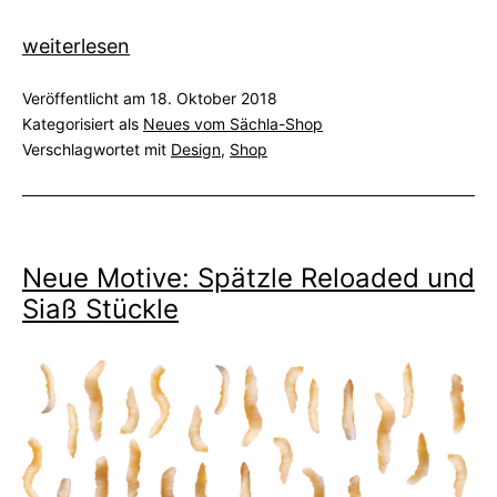
Neue
weiterlesen
Motive:
Veröffentlicht am
18. Oktober 2018
Halloween
Kategorisiert als
Neues vom Sächla-Shop
und
Verschlagwortet mit
Design
,
Shop
Schwoda
Neue Motive: Spätzle Reloaded und
Siaß Stückle