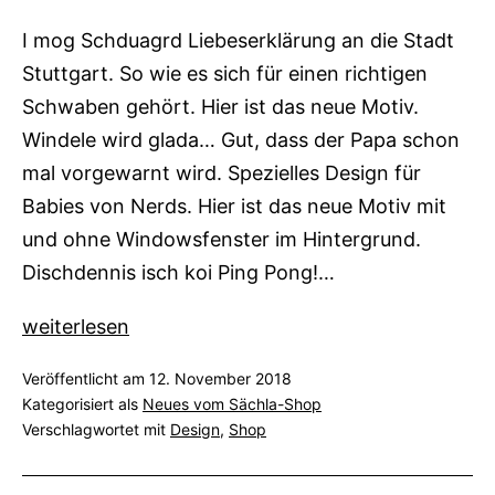
I mog Schduagrd Liebeserklärung an die Stadt
Stuttgart. So wie es sich für einen richtigen
Schwaben gehört. Hier ist das neue Motiv.
Windele wird glada… Gut, dass der Papa schon
mal vorgewarnt wird. Spezielles Design für
Babies von Nerds. Hier ist das neue Motiv mit
und ohne Windowsfenster im Hintergrund.
Dischdennis isch koi Ping Pong!…
Neue
weiterlesen
Motive:
Veröffentlicht am
12. November 2018
Schduagrd,
Kategorisiert als
Neues vom Sächla-Shop
Windele
Verschlagwortet mit
Design
,
Shop
und
Dischdennis