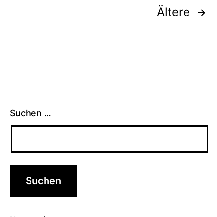
Seitennummerierung
Ältere
der
Beiträge
Suchen …