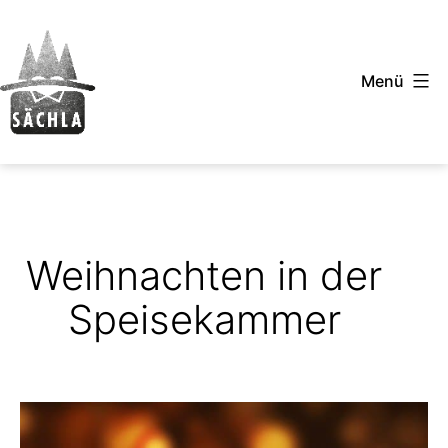
Zum
Inhalt
Menü
springen
Sächla
-
Schwäbische
T-
Weihnachten in der
Shirts
Speisekammer