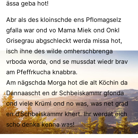
ässa geba hot!
Abr als des kloinschde ens Pflomagselz
gfalla war ond vo Mama Miek ond Onkl
Grisegrau abgschleckt werda missa hot,
isch ihne des wilde omherschbrenga
vrboda worda, ond se mussdat wiedr brav
am Pfeffrkucha knabbra.
Am nägschda Morga hot die alt Köchin da
Dannaascht en dr Schbeiskammr gfonda
ond viele Krüml ond no was, was net grad
en d’Schbeiskammr khert. Ihr werdat eich
scho denka kenna was!