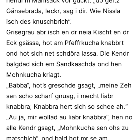
hendr’m Mählsack vor guckt, „do geitz
Gänsebrada, leckr, sag i dir. Wie Nissla
isch des knuschbrich“.
Grisegrau abr isch en dr neia Kischt en dr
Eck gsässa, hot am Pfeffrkucha knabbrt
ond hot sich net schdöra lassa. Die Kendr
balgdad sich em Sandkaschda ond hen
Mohnkucha kriagt.
„Babba“, hot’s greschde gsagt, „meine Zeh
sen scho scharf gnuag, i mecht liabr
knabbra; Knabbra hert sich so schee ah.“
„Au ja, mir wollad au liabr knabbra“, hen no
alle Kendr gsagt, „Mohnkucha sen ohs zu
matschich“, ond bald hot mr se am