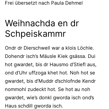
Frei übersetzt nach Paula Dehmel
Weihnachda en dr
Schpeiskammr
Ondr dr Dierschwell war a klois Löchle.
Dohendr isch’s Mäusle Kiek gsässa. Dui
hot gwardet, bis dr Hausmo d’Stiefl aus,
ond d’Uhr uffzoga khet hot. Noh hot se
gwardet, bis d’Muddr d’schlofnde Kendr
nommohl zudeckt hot. Se hot au noh
gwardet, wie’s donkl gworda isch ond’s
Haus schdill gworda isch.