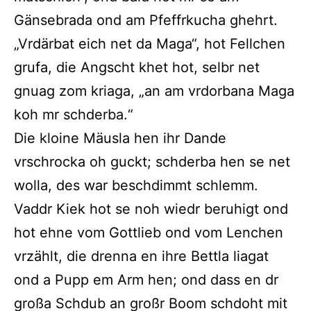
Gänsebrada ond am Pfeffrkucha ghehrt.
„Vrdärbat eich net da Maga“, hot Fellchen
grufa, die Angscht khet hot, selbr net
gnuag zom kriaga, „an am vrdorbana Maga
koh mr schderba.“
Die kloine Mäusla hen ihr Dande
vrschrocka oh guckt; schderba hen se net
wolla, des war beschdimmt schlemm.
Vaddr Kiek hot se noh wiedr beruhigt ond
hot ehne vom Gottlieb ond vom Lenchen
vrzählt, die drenna en ihre Bettla liagat
ond a Pupp em Arm hen; ond dass en dr
großa Schdub an großr Boom schdoht mit