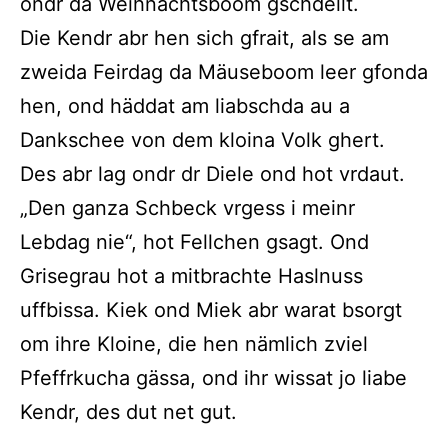
ondr da Weihnachtsboom gschdellt.
Die Kendr abr hen sich gfrait, als se am
zweida Feirdag da Mäuseboom leer gfonda
hen, ond häddat am liabschda au a
Dankschee von dem kloina Volk ghert.
Des abr lag ondr dr Diele ond hot vrdaut.
„Den ganza Schbeck vrgess i meinr
Lebdag nie“, hot Fellchen gsagt. Ond
Grisegrau hot a mitbrachte Haslnuss
uffbissa. Kiek ond Miek abr warat bsorgt
om ihre Kloine, die hen nämlich zviel
Pfeffrkucha gässa, ond ihr wissat jo liabe
Kendr, des dut net gut.