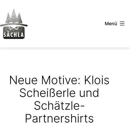
Zum
Inhalt
Menü
springen
Sächla
-
Schwäbische
T-
Neue Motive: Klois
Shirts
Scheißerle und
Schätzle-
Partnershirts