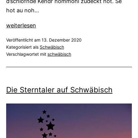
d’schlofnde Kendr nommohl zudeckt hot. Se
hot au noh…
Weihnachten
weiterlesen
in
Veröffentlicht am
13. Dezember 2020
der
Kategorisiert als
Schwäbisch
Speisekammer
Verschlagwortet mit
schwäbisch
Die Sterntaler auf Schwäbisch