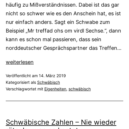
häufig zu Mißverständnissen. Dabei ist das gar
nicht so schwer wie es den Anschein hat, es ist
nur einfach anders. Sagt ein Schwabe zum
Beispiel „Mr treffad ohs om virdl Sechse.“, dann
kann es schon mal passieren, dass sein
norddeutscher Gesprächspartner das Treffen…
Schwäbische
weiterlesen
Uhrzeiten
Veröffentlicht am
14. März 2019
–
Kategorisiert als
Schwäbisch
Und
Verschlagwortet mit
Eigenheiten
,
schwäbisch
was
sie
mit
Pizza
Schwäbische Zahlen – Nie wieder
zu