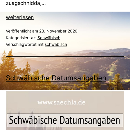
zuagschnidda,…
Die
weiterlesen
schwäbischen
Veröffentlicht am
28. November 2020
Wichtelmänner
Kategorisiert als
Schwäbisch
Verschlagwortet mit
schwäbisch
Schwäbische Datumsangaben