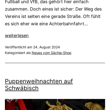
Fußball und VfB, das gehört hier einfach
zusammen. Doch eines ist sicher: Der Weg des
Vereins ist selten eine gerade Straße. Oft fühlt
es sich eher wie eine Achterbahnfahrt…
Der
weiterlesen
Schwabe
Veröffentlicht am
24. August 2024
und
Kategorisiert als
Neues vom Sächla-Shop
sein
VfB
Puppenweihnachten auf
Schwäbisch