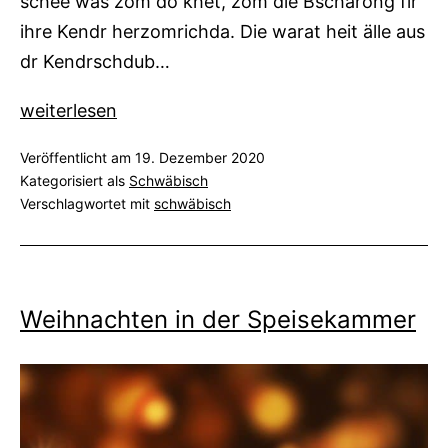
schee was zom do khet, zom die Bschärong fir
ihre Kendr herzomrichda. Die warat heit älle aus
dr Kendrschdub…
Puppenweihnachten
weiterlesen
auf
Veröffentlicht am
19. Dezember 2020
Schwäbisch
Kategorisiert als
Schwäbisch
Verschlagwortet mit
schwäbisch
Weihnachten in der Speisekammer