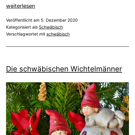
Die
weiterlesen
Sterntaler
Veröffentlicht am
5. Dezember 2020
auf
Kategorisiert als
Schwäbisch
Schwäbisch
Verschlagwortet mit
schwäbisch
Die schwäbischen Wichtelmänner