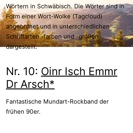
Wörtern in Schwäbisch. Die Wörter sind in
Form einer Wort-Wolke (Tagcloud)
angeordnet und in unterschiedlichen
Schriftarten -farben und -größen
dargestellt.
Nr. 10:
Oinr Isch Emmr
Dr Arsch*
Fantastische Mundart-Rockband der
frühen 90er.