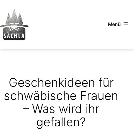
Zum
Inhalt
Menü
springen
Sächla
-
Schwäbische
T-
Geschenkideen für
Shirts
schwäbische Frauen
– Was wird ihr
gefallen?